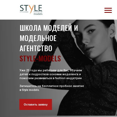
ШКОЛА МОДЕЛЕЙ И
МОДЕЛЬНОЕ
АГЕНТСТВО
STYLE-MODELS
Уже 23 года мы работаем для Вас, обучаем
детей и подростков основам моделинга и
помогаем развиваться в fashion индустрии.
Запишитесь на бесплатное пробное занятие
в Style models.
Оставить заявку