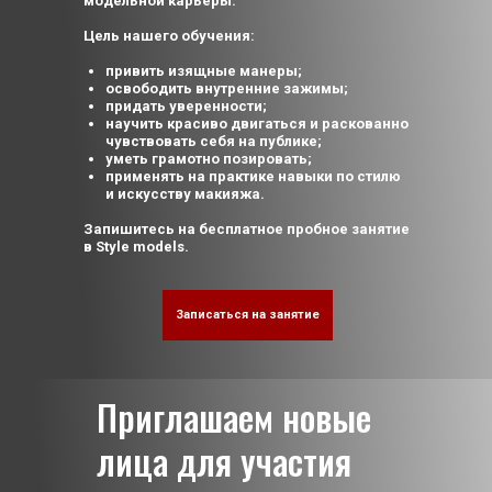
модельной карьеры.
Цель нашего обучения:
привить изящные манеры;
освободить внутренние зажимы;
придать уверенности;
научить красиво двигаться и раскованно
чувствовать себя на публике;
уметь грамотно позировать;
применять на практике навыки по стилю
и искусству макияжа.
Запишитесь на бесплатное пробное занятие
в Style models.
Записаться на занятие
Приглашаем новые
лица для участия